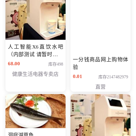
人工智能X6直饮水吧
（内部测试 请暂时不要
一分钱商品网上购物体
购买）
68.00
库存498
验
健康生活电器专卖店
0.01
库存2147482979
直营
洞庭湖草鱼