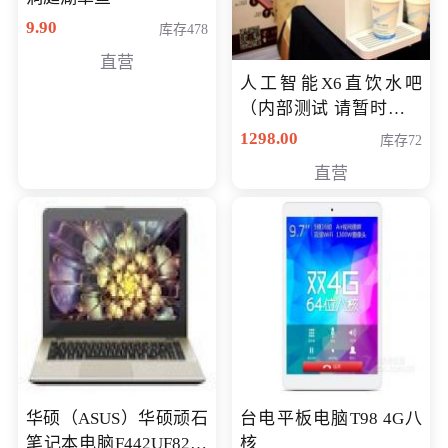
9.90
库存478
直营
人工智能X6直饮水吧
（内部测试 请暂时不要
购买）
1298.00
库存72
直营
华硕（ASUS）华硕顽石
台电平板电脑T98 4G八
笔记本电脑F442UF8250
核