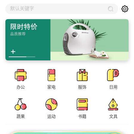
默认关键字
办公
家电
服饰
日用
蔬果
运动
书籍
文具