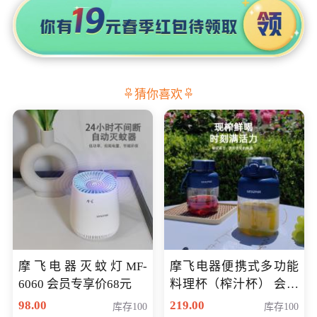
猜你喜欢
摩飞电器灭蚊灯MF-
摩飞电器便携式多功能
6060 会员专享价68元
料理杯（榨汁杯） 会员
专享价118元
98.00
219.00
库存100
库存100