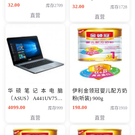
32.00
库存2709
32.00
库存1728
直营
直营
华硕笔记本电脑
伊利金领冠婴儿配方奶
（ASUS）A441UV7500
粉(听装) 900g
顽石（7代i7-7500U 4G
4099.00
198.00
库存999
库存1910
500G GT920MX 独显）
直营
直营
14英寸