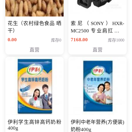
花生（农村绿色食品 晒
索尼（SONY）HXR-
干）
MC2500 专业肩扛式存
储卡全高清摄录一体机
0.00
7168.00
库存0
库存1000
婚庆 直播 团拜会 专业高
直营
直营
清入门级摄像机
伊利学生高锌高钙奶粉
伊利中老年营养(方便装)
400g
奶粉400g