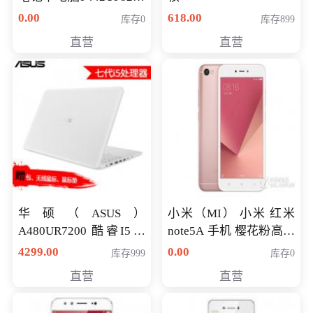
八代独显轻薄办公商务
0.00
618.00
库存0
库存899
游戏笔记本 火爆推荐
直营
直营
华硕（ASUS）
小米（MI） 小米 红米
A480UR7200 酷睿I5超
note5A 手机 樱花粉高配
薄学生办公游戏独显笔
版 全网通(3G+32G)
4299.00
0.00
库存999
库存0
记本电脑 金色 I5-7200
直营
直营
NV930-2G独