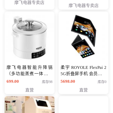
摩飞电器专卖店
摩飞电器专卖店
摩飞电器智能升降锅
柔宇 ROYOLE FlexPai 2
（多功能蒸煮一体锅）
5G折叠屏手机 会员专享
（智能升降养生锅） 会
购买价格 4998元
699.00
5698.00
库存98
库存0
员专享价399元
直营
直营