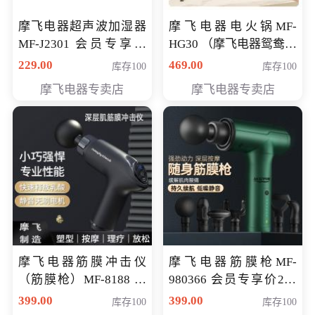
摩飞电器超声波加湿器
摩飞电器电火锅MF-
MF-J2301 会员专享价
HG30 （摩飞电器鸳鸯锅
168元
MF-HG30 ） 会员专享价
229.00
469.00
库存100
库存100
319元
摩飞电器专卖店
摩飞电器专卖店
摩飞电器筋膜冲击仪
摩飞电器筋膜枪MF-
（筋膜枪）MF-8188 会
980366 会员专享价299
员专享价268元
元
399.00
399.00
库存100
库存100