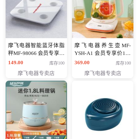
摩飞电器智能蓝牙体脂
摩飞电器养生壶MF-
秤MF-98066 会员专享价
YSH-A1 会员专享价198
98元
元
149.00
369.00
库存100
库存100
摩飞电器专卖店
摩飞电器专卖店