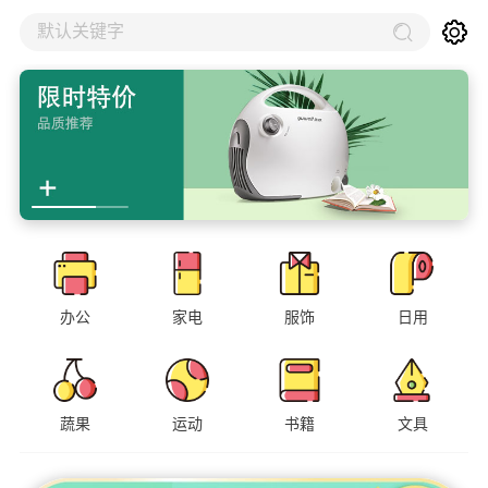
默认关键字
办公
家电
服饰
日用
蔬果
运动
书籍
文具