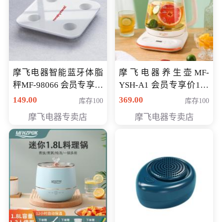
摩飞电器智能蓝牙体脂
摩飞电器养生壶MF-
秤MF-98066 会员专享价
YSH-A1 会员专享价198
98元
元
149.00
369.00
库存100
库存100
摩飞电器专卖店
摩飞电器专卖店