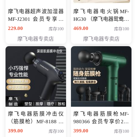
摩飞电器超声波加湿器
摩飞电器电火锅MF-
MF-J2301 会员专享价
HG30 （摩飞电器鸳鸯锅
168元
MF-HG30 ） 会员专享价
229.00
469.00
库存100
库存100
319元
摩飞电器专卖店
摩飞电器专卖店
摩飞电器筋膜冲击仪
摩飞电器筋膜枪MF-
（筋膜枪）MF-8188 会
980366 会员专享价299
员专享价268元
元
399.00
399.00
库存100
库存100