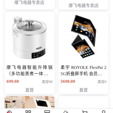
摩飞电器专卖店
摩飞电器专卖店
摩飞电器智能升降锅
柔宇 ROYOLE FlexPai 2
（多功能蒸煮一体锅）
5G折叠屏手机 会员专享
（智能升降养生锅） 会
购买价格 4998元
699.00
5698.00
库存98
库存0
员专享价399元
直营
直营