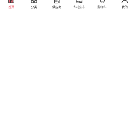
首页
分类
供应商
乡村集市
购物车
我的
人工智能X6直饮水吧
（内部测试 请暂时不要
一分钱商品网上购物体
购买）
68.00
库存498
验
健康生活电器专卖店
0.01
库存2147482979
直营
洞庭湖草鱼