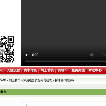
示
入驻流程
供求信息
网上黄页
购物车
免费商城
帮助中心
OME
>
网上超市
>
家用电器及配件与线缆
>
榨汁杯(料理杯)
上超市